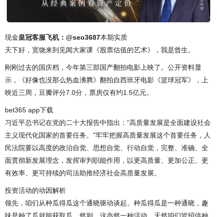
现金
皇冠客服飞机：@seo3687
本期实质
天下好，宽饶来到见闻大家课《股票估值的艺术》，我是曾生。
刚刚过去的国庆档，今年第三部国产翻拍电影上映了。公开资料显
示，《好像也没那么热血沸腾》翻拍自西班牙电影《篮球冠军》，上
映近三周，豆瓣评分7.0分，票房仅有约1.5亿元。
bet365 app下载
习近平总书记在党的二十大报告中指出：“高质量发展是全面建设社会
主义现代化国家的首要任务。”牢牢把握高质量发展这个首要任务，人
民法院要以高度的政治自觉、思想自觉、行动自觉，完整、准确、全
面贯彻新发展理念，发挥审判职能作用，以更高质量、更加公正、更
有效率、更可持续的司法助推经济社会高质量发展。
投资活动的动因解析
领先，咱们从种瓜得瓜这个通晓驱动谈起。种瓜得瓜是一种通晓，趣
味是种了瓜就能获取瓜，然则，这亦然一种活动，天然咱们皆招供种