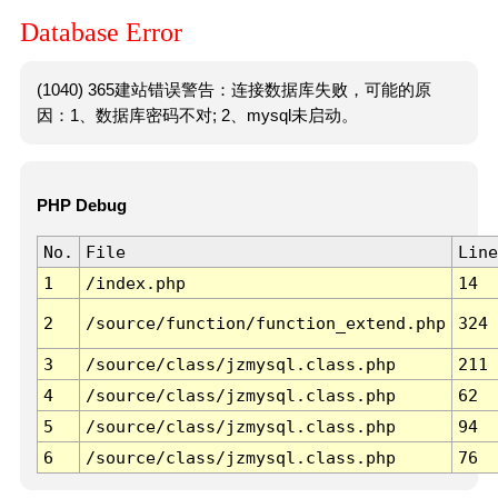
Database Error
(1040) 365建站错误警告：连接数据库失败，可能的原
因：1、数据库密码不对; 2、mysql未启动。
PHP Debug
No.
File
Line
1
/index.php
14
2
/source/function/function_extend.php
324
3
/source/class/jzmysql.class.php
211
4
/source/class/jzmysql.class.php
62
5
/source/class/jzmysql.class.php
94
6
/source/class/jzmysql.class.php
76