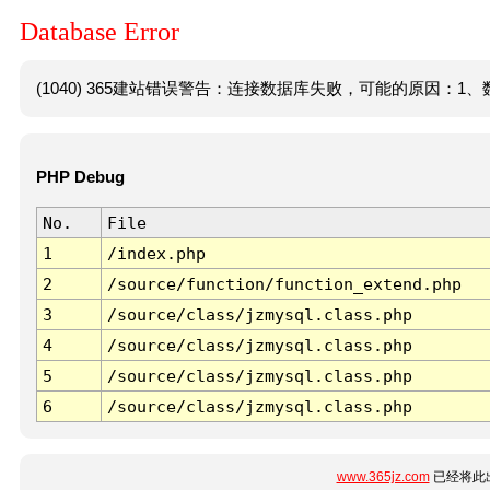
Database Error
(1040) 365建站错误警告：连接数据库失败，可能的原因：1、数
PHP Debug
No.
File
1
/index.php
2
/source/function/function_extend.php
3
/source/class/jzmysql.class.php
4
/source/class/jzmysql.class.php
5
/source/class/jzmysql.class.php
6
/source/class/jzmysql.class.php
www.365jz.com
已经将此