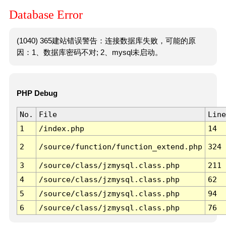
Database Error
(1040) 365建站错误警告：连接数据库失败，可能的原
因：1、数据库密码不对; 2、mysql未启动。
PHP Debug
No.
File
Line
1
/index.php
14
2
/source/function/function_extend.php
324
3
/source/class/jzmysql.class.php
211
4
/source/class/jzmysql.class.php
62
5
/source/class/jzmysql.class.php
94
6
/source/class/jzmysql.class.php
76