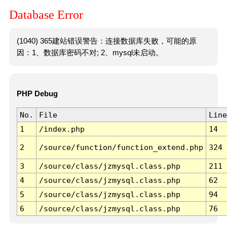
Database Error
(1040) 365建站错误警告：连接数据库失败，可能的原
因：1、数据库密码不对; 2、mysql未启动。
PHP Debug
No.
File
Line
1
/index.php
14
2
/source/function/function_extend.php
324
3
/source/class/jzmysql.class.php
211
4
/source/class/jzmysql.class.php
62
5
/source/class/jzmysql.class.php
94
6
/source/class/jzmysql.class.php
76