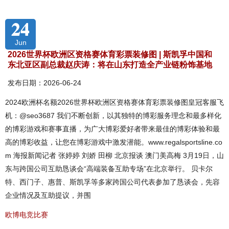
24
Jun
2026世界杯欧洲区资格赛体育彩票装修图 | 斯凯孚中国和
东北亚区副总裁赵庆涛：将在山东打造全产业链粉饰基地
发布日期：2026-06-24
2024欧洲杯名额2026世界杯欧洲区资格赛体育彩票装修图皇冠客服飞
机：@seo3687 我们不断创新，以其独特的博彩服务理念和最多样化
的博彩游戏和赛事直播，为广大博彩爱好者带来最佳的博彩体验和最
高的博彩收益，让您在博彩游戏中激发潜能。www.regalsportsline.co
m 海报新闻记者 张婷婷 刘娇 田柳 北京报谈 澳门美高梅 3月19日，山
东与跨国公司互助恳谈会“高端装备互助专场”在北京举行。 贝卡尔
特、西门子、惠普、斯凯孚等多家跨国公司代表参加了恳谈会，先容
企业情况及互助提议，并围
欧博电竞比赛