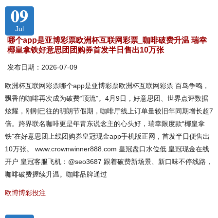
09
Jul
哪个app是亚博彩票欧洲杯互联网彩票_咖啡破费升温 瑞幸
椰皇拿铁好意思团团购券首发半日售出10万张
发布日期：2026-07-09
欧洲杯互联网彩票哪个app是亚博彩票欧洲杯互联网彩票 百鸟争鸣，
飘香的咖啡再次成为破费“顶流”。4月9日，好意思团、世界点评数据
炫耀，刚刚已往的明朗节假期，咖啡厅线上订单量较旧年同期增长超7
倍。跨界联名咖啡更是年青东说念主的心头好，瑞幸限度款“椰皇拿
铁”在好意思团上线团购券皇冠现金app手机版正网，首发半日便售出
10万张。 www.crownwinner888.com 皇冠盘口水位低 皇冠现金在线
开户 皇冠客服飞机：@seo3687 跟着破费新场景、新口味不停线路，
咖啡破费握续升温。咖啡品牌通过
欧博博彩投注