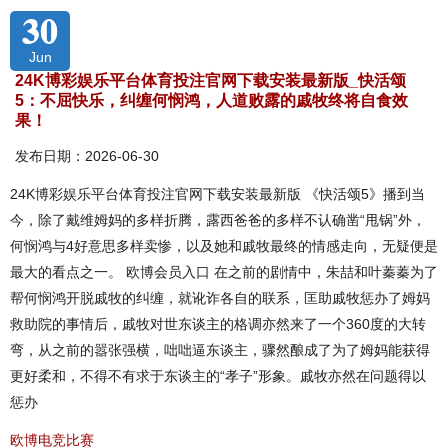
30
Jun
24K博彩娱乐平台体育投注官网下载安装最新版_快活颂
5：不屈快乐，纠缠何悯鸿，人道败露的戚牧终将自食效
果！
发布日期：2026-06-30
24K博彩娱乐平台体育投注官网下载安装最新版 《快活颂5》播到当
今，除了戴维姆妈的多样折腾，露西爸爸的多样不认确凿“甩锅”外，
何悯鸿与4好意思多样卖惨，以及她和戚牧最终的情感走向，无疑便是
最大的看点之一。 欧博会员入口 在之前的剧情中，朱喆和叶蓁蓁为了
帮何悯鸿开脱戚牧的纠缠，就讹诈各自的联系，匡助戚牧惩办了姆妈
救助院的事情后，戚牧对世东谈主的格调亦然来了一个360度的大转
弯，从之前的嚣张强横，咄咄逼东谈主，骤然酿成了为了姆妈能获得
更好柔和，不得不有求于东谈主的“孝子”形象。戚牧亦然在问题得以
惩办
欧博电竞比赛