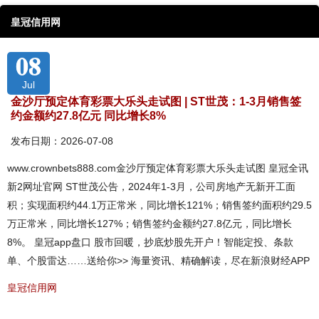
皇冠信用网
08
Jul
金沙厅预定体育彩票大乐头走试图 | ST世茂：1-3月销售签
约金额约27.8亿元 同比增长8%
发布日期：2026-07-08
www.crownbets888.com金沙厅预定体育彩票大乐头走试图 皇冠全讯
新2网址官网 ST世茂公告，2024年1-3月，公司房地产无新开工面
积；实现面积约44.1万正常米，同比增长121%；销售签约面积约29.5
万正常米，同比增长127%；销售签约金额约27.8亿元，同比增长
8%。 皇冠app盘口 股市回暖，抄底炒股先开户！智能定投、条款
单、个股雷达……送给你>> 海量资讯、精确解读，尽在新浪财经APP
皇冠信用网