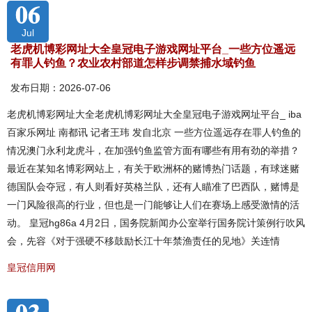
06
Jul
老虎机博彩网址大全皇冠电子游戏网址平台_一些方位遥远
有罪人钓鱼？农业农村部道怎样步调禁捕水域钓鱼
发布日期：2026-07-06
老虎机博彩网址大全老虎机博彩网址大全皇冠电子游戏网址平台_ iba
百家乐网址 南都讯 记者王玮 发自北京 一些方位遥远存在罪人钓鱼的
情况澳门永利龙虎斗，在加强钓鱼监管方面有哪些有用有劲的举措？
最近在某知名博彩网站上，有关于欧洲杯的赌博热门话题，有球迷赌
德国队会夺冠，有人则看好英格兰队，还有人瞄准了巴西队，赌博是
一门风险很高的行业，但也是一门能够让人们在赛场上感受激情的活
动。 皇冠hg86a 4月2日，国务院新闻办公室举行国务院计策例行吹风
会，先容《对于强硬不移鼓励长江十年禁渔责任的见地》关连情
皇冠信用网
03