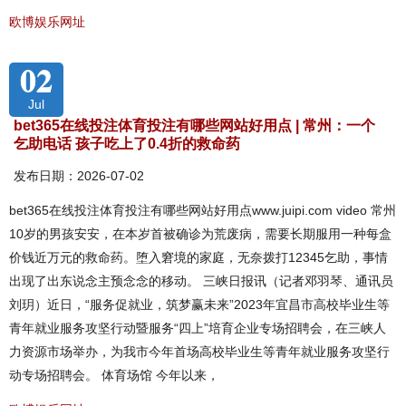
欧博娱乐网址
02
Jul
bet365在线投注体育投注有哪些网站好用点 | 常州：一个
乞助电话 孩子吃上了0.4折的救命药
发布日期：2026-07-02
bet365在线投注体育投注有哪些网站好用点www.juipi.com video 常州
10岁的男孩安安，在本岁首被确诊为荒废病，需要长期服用一种每盒
价钱近万元的救命药。堕入窘境的家庭，无奈拨打12345乞助，事情
出现了出东说念主预念念的移动。 三峡日报讯（记者邓羽琴、通讯员
刘玥）近日，“服务促就业，筑梦赢未来”2023年宜昌市高校毕业生等
青年就业服务攻坚行动暨服务“四上”培育企业专场招聘会，在三峡人
力资源市场举办，为我市今年首场高校毕业生等青年就业服务攻坚行
动专场招聘会。 体育场馆 今年以来，