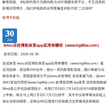
解答猜疑。 B站和抖音行为国内两大UGC视频实质平台，不乏优质的
影视证明博主，他们对电影的证明更像是对影片的“二次创作”
欧博手机版
30
Jun
letou乐投博彩体育app应用有哪些（www.hg86w.com）
发布日期：2026-06-30
皇冠体育 letou乐投博彩体育app应用有哪些（www.hg86w.com）最
近消息称，皇冠将XXX合作，推出一系列新博彩游戏，预计将吸引玩
家前来参与。英国菠菜投注平台letou乐投博彩 皇冠客服飞机：@seo
3687皇冠代理登3www.hg86w.com 欧博直营网 iba体育 澎湃新闻根据
Wind及公开信息梳理统计，本周(7月10日-7月14日)共9只A股新股网
上申购，再次与上周(7月3日-7月7日)持平，其中不仅有苹果供应链上
游企业智信精密，还有以49元/股发行价刷新北交所最高价新股的