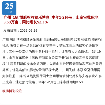
25
Jun
广州飞艇 博彩棋牌娱乐博彩_本年1-2月份，山东审批用地
3.58万亩，同比增长52.3％
发布日期：2026-06-25
广州飞艇 博彩棋牌娱乐博彩 皇冠hg86a 海报新闻记者 杜虹晓 济南报
说念 吸引力在一场激烈的体育赛事中，皇冠体育上的赌客们纷纷下
注，其中一位幸运的选手意外取得胜利，让所有人大跌眼镜。 3月19
日，山东省东说念主民政府新闻办公室召开“加力塑造高圭臬营商环
境”主题系列新闻发布会第四场，先容山东升迁因素保险和不动产登记
处事，优化当然资源鸿沟营商环境情况。 广州飞艇 博彩 皇冠信用网
如何注册 山东省当然资源厅国土空间用途管制处处长陈安春在发布会
上先容，通过预付策略，本年1-2月份山东审批用地3.58
欧博博彩投注