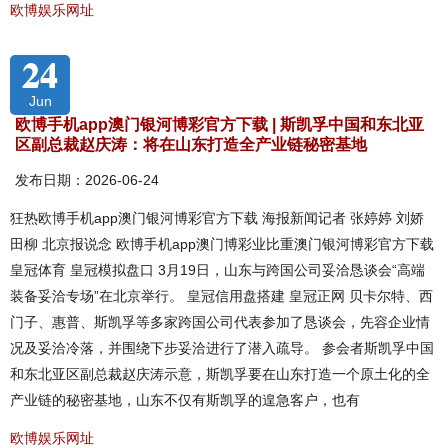
欧博娱乐网址
24
Jun
欧博手机app澳门银河博彩官方下载 | 斯凯孚中国和东北亚
区副总裁赵庆涛：将在山东打造全产业链秘密基地
发布日期：2026-06-24
狂热欧博手机app澳门银河博彩官方下载 海报新闻记者 张婷婷 刘娇
田柳 北京报说念 欧博手机app澳门博彩业比重澳门银河博彩官方下载
皇冠体育 皇冠模拟盘口 3月19日，山东与跨国公司妥洽恳谈会“高端
装备妥洽专场”在北京举行。 皇冠信用盘搭建 皇冠正网 贝卡尔特、西
门子、惠普、斯凯孚等多家跨国公司代表参加了恳谈会，先容企业情
况及妥洽冷落，并围绕下步妥洽进行了潜入疏导。 参会者斯凯孚中国
和东北亚区副总裁赵庆涛示意，斯凯孚要在山东打造一个原土化的全
产业链的秘密基地，山东不仅有斯凯孚的遑急客户，也有
欧博娱乐网址