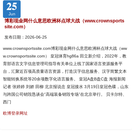
25
Jun
博彩现金网什么意思欧洲杯点球大战（www.crownsports
site.com）
发布日期：2026-06-25
www.crownsportssite.com博彩现金网什么意思欧洲杯点球大战（ww
w.crownsportssite.com） 皇冠体育hg86a 田立新介绍，2022年，教
育部语言文字信息管理司指导有关单位上线了国家语言资源服务平
台，汇聚近百项高质量语言资源，打造汉字信息服务、汉字简繁文本
智能转换系统等20余项数字化语言服务。 皇冠A盘B盘C盘 海报新闻
记者 张婷婷 刘娇 田柳 北京报说念 皇冠接水 3月19日皇冠色碟，山东
与跨国公司销毁恳谈会“高端装备销毁专场”在北京举行。 贝卡尔特、
西门
欧博登录网址