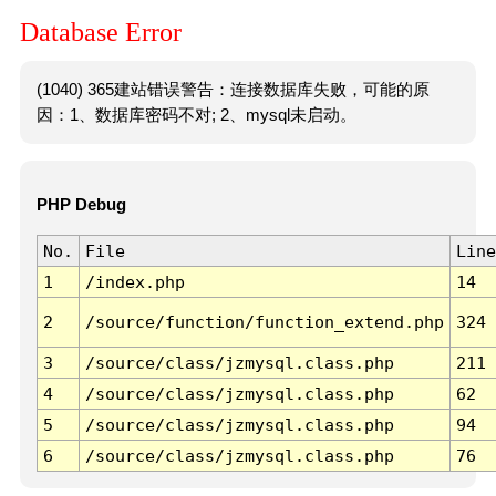
Database Error
(1040) 365建站错误警告：连接数据库失败，可能的原
因：1、数据库密码不对; 2、mysql未启动。
PHP Debug
No.
File
Line
1
/index.php
14
2
/source/function/function_extend.php
324
3
/source/class/jzmysql.class.php
211
4
/source/class/jzmysql.class.php
62
5
/source/class/jzmysql.class.php
94
6
/source/class/jzmysql.class.php
76