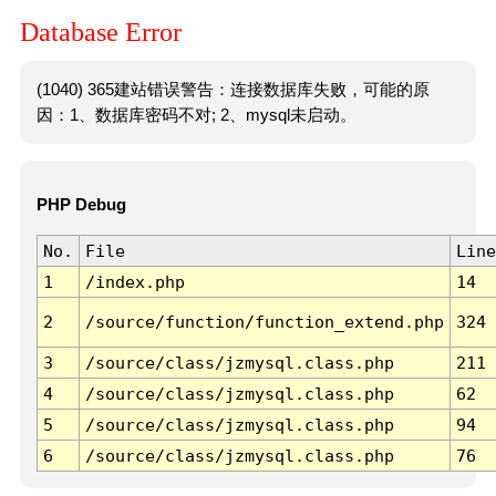
Database Error
(1040) 365建站错误警告：连接数据库失败，可能的原
因：1、数据库密码不对; 2、mysql未启动。
PHP Debug
No.
File
Line
1
/index.php
14
2
/source/function/function_extend.php
324
3
/source/class/jzmysql.class.php
211
4
/source/class/jzmysql.class.php
62
5
/source/class/jzmysql.class.php
94
6
/source/class/jzmysql.class.php
76