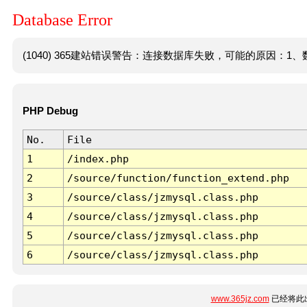
Database Error
(1040) 365建站错误警告：连接数据库失败，可能的原因：1、数
PHP Debug
No.
File
1
/index.php
2
/source/function/function_extend.php
3
/source/class/jzmysql.class.php
4
/source/class/jzmysql.class.php
5
/source/class/jzmysql.class.php
6
/source/class/jzmysql.class.php
www.365jz.com
已经将此