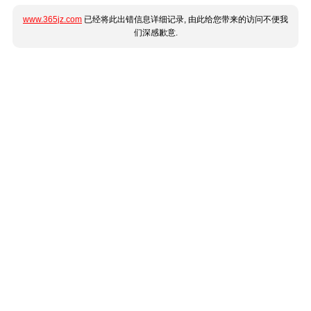
www.365jz.com
已经将此出错信息详细记录, 由此给您带来的访问不便我
们深感歉意.