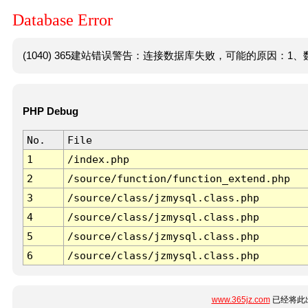
Database Error
(1040) 365建站错误警告：连接数据库失败，可能的原因：1、数
PHP Debug
No.
File
1
/index.php
2
/source/function/function_extend.php
3
/source/class/jzmysql.class.php
4
/source/class/jzmysql.class.php
5
/source/class/jzmysql.class.php
6
/source/class/jzmysql.class.php
www.365jz.com
已经将此