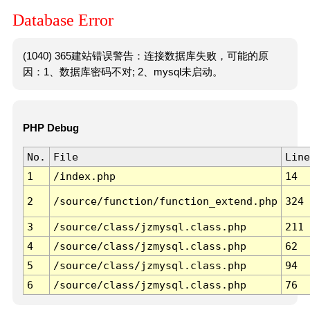
Database Error
(1040) 365建站错误警告：连接数据库失败，可能的原
因：1、数据库密码不对; 2、mysql未启动。
PHP Debug
No.
File
Line
1
/index.php
14
2
/source/function/function_extend.php
324
3
/source/class/jzmysql.class.php
211
4
/source/class/jzmysql.class.php
62
5
/source/class/jzmysql.class.php
94
6
/source/class/jzmysql.class.php
76