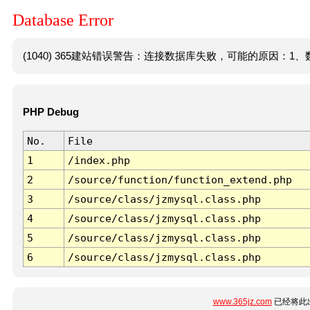
Database Error
(1040) 365建站错误警告：连接数据库失败，可能的原因：1、数
PHP Debug
No.
File
1
/index.php
2
/source/function/function_extend.php
3
/source/class/jzmysql.class.php
4
/source/class/jzmysql.class.php
5
/source/class/jzmysql.class.php
6
/source/class/jzmysql.class.php
www.365jz.com
已经将此