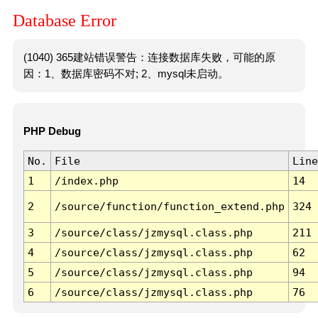
Database Error
(1040) 365建站错误警告：连接数据库失败，可能的原
因：1、数据库密码不对; 2、mysql未启动。
PHP Debug
No.
File
Line
1
/index.php
14
2
/source/function/function_extend.php
324
3
/source/class/jzmysql.class.php
211
4
/source/class/jzmysql.class.php
62
5
/source/class/jzmysql.class.php
94
6
/source/class/jzmysql.class.php
76