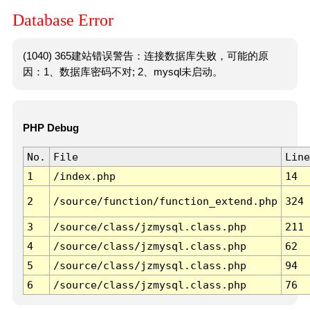
Database Error
(1040) 365建站错误警告：连接数据库失败，可能的原
因：1、数据库密码不对; 2、mysql未启动。
PHP Debug
No.
File
Line
1
/index.php
14
2
/source/function/function_extend.php
324
3
/source/class/jzmysql.class.php
211
4
/source/class/jzmysql.class.php
62
5
/source/class/jzmysql.class.php
94
6
/source/class/jzmysql.class.php
76