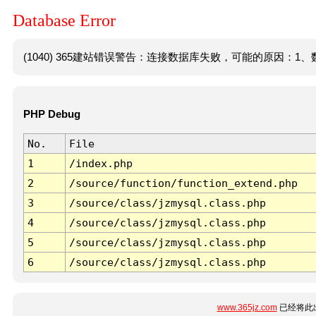
Database Error
(1040) 365建站错误警告：连接数据库失败，可能的原因：1、数
PHP Debug
No.
File
1
/index.php
2
/source/function/function_extend.php
3
/source/class/jzmysql.class.php
4
/source/class/jzmysql.class.php
5
/source/class/jzmysql.class.php
6
/source/class/jzmysql.class.php
www.365jz.com
已经将此