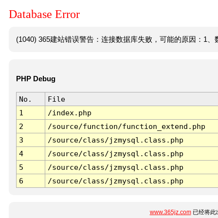
Database Error
(1040) 365建站错误警告：连接数据库失败，可能的原因：1、数
PHP Debug
No.
File
1
/index.php
2
/source/function/function_extend.php
3
/source/class/jzmysql.class.php
4
/source/class/jzmysql.class.php
5
/source/class/jzmysql.class.php
6
/source/class/jzmysql.class.php
www.365jz.com
已经将此