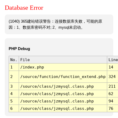
Database Error
(1040) 365建站错误警告：连接数据库失败，可能的原
因：1、数据库密码不对; 2、mysql未启动。
PHP Debug
No.
File
Line
1
/index.php
14
2
/source/function/function_extend.php
324
3
/source/class/jzmysql.class.php
211
4
/source/class/jzmysql.class.php
62
5
/source/class/jzmysql.class.php
94
6
/source/class/jzmysql.class.php
76