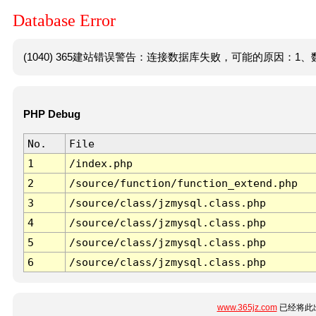
Database Error
(1040) 365建站错误警告：连接数据库失败，可能的原因：1、数
PHP Debug
No.
File
1
/index.php
2
/source/function/function_extend.php
3
/source/class/jzmysql.class.php
4
/source/class/jzmysql.class.php
5
/source/class/jzmysql.class.php
6
/source/class/jzmysql.class.php
www.365jz.com
已经将此