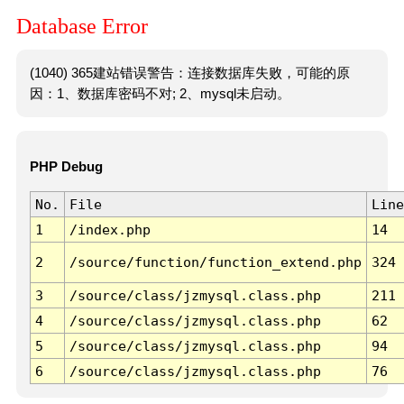
Database Error
(1040) 365建站错误警告：连接数据库失败，可能的原
因：1、数据库密码不对; 2、mysql未启动。
PHP Debug
No.
File
Line
1
/index.php
14
2
/source/function/function_extend.php
324
3
/source/class/jzmysql.class.php
211
4
/source/class/jzmysql.class.php
62
5
/source/class/jzmysql.class.php
94
6
/source/class/jzmysql.class.php
76