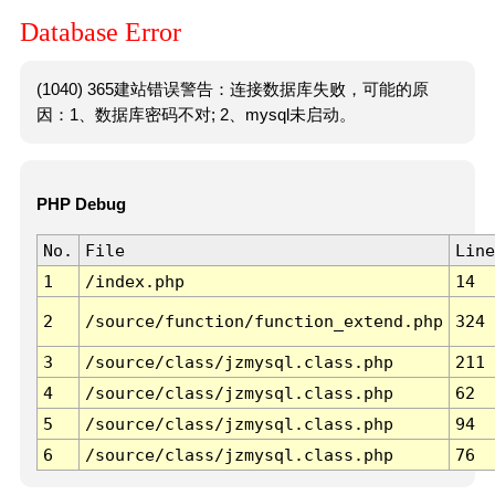
Database Error
(1040) 365建站错误警告：连接数据库失败，可能的原
因：1、数据库密码不对; 2、mysql未启动。
PHP Debug
No.
File
Line
1
/index.php
14
2
/source/function/function_extend.php
324
3
/source/class/jzmysql.class.php
211
4
/source/class/jzmysql.class.php
62
5
/source/class/jzmysql.class.php
94
6
/source/class/jzmysql.class.php
76