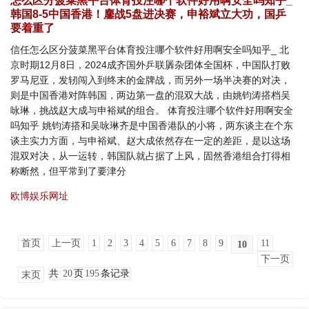
怎么区分菠菜黑平台体育投注哪个软件好用啊安全吗知乎_
韩国8-5中国香港！鏖战5盘进决赛，申裕斌立大功，国乒
要着重了
信任怎么区分菠菜黑平台体育投注哪个软件好用啊安全吗知乎_ 北
京时期12月8日，2024成齐国外乒联羼杂团体全国杯，中国队打败
罗马尼亚，发轫闯入到终末的金牌战，而另外一场半决赛的对决，
则是中国香港对阵韩国，两边第一盘的混双大战，由姚钧涛搭档吴
咏琳，挑战赵大成与申裕斌的组合。 体育投注哪个软件好用啊安全
吗知乎 姚钧涛搭和吴咏琳齐是中国香港队的小将，两东谈主在个东
谈主实力方面，与申裕斌、赵大成依然存在一定的差距，是以这场
混双对决，从一运转，韩国队就占据了上风，固然香港组合打得相
称断然，但平常到了要津分
欧博娱乐网址
首页
上一页
1
2
3
4
5
6
7
8
9
11
10
下一页
共
20
页
195
条记录
末页