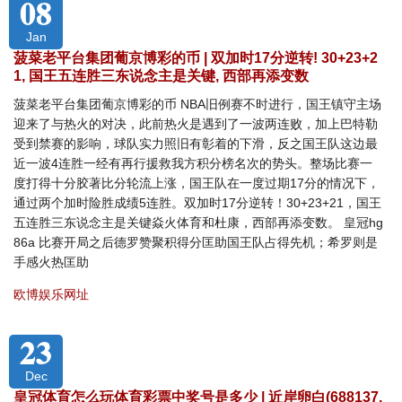
08
Jan
菠菜老平台集团葡京博彩的币 | 双加时17分逆转! 30+23+2
1, 国王五连胜三东说念主是关键, 西部再添变数
菠菜老平台集团葡京博彩的币 NBA旧例赛不时进行，国王镇守主场
迎来了与热火的对决，此前热火是遇到了一波两连败，加上巴特勒
受到禁赛的影响，球队实力照旧有彰着的下滑，反之国王队这边最
近一波4连胜一经有再行援救我方积分榜名次的势头。整场比赛一
度打得十分胶著比分轮流上涨，国王队在一度过期17分的情况下，
通过两个加时险胜成绩5连胜。双加时17分逆转！30+23+21，国王
五连胜三东说念主是关键焱火体育和杜康，西部再添变数。 皇冠hg
86a 比赛开局之后德罗赞聚积得分匡助国王队占得先机；希罗则是
手感火热匡助
欧博娱乐网址
23
Dec
皇冠体育怎么玩体育彩票中奖号是多少 | 近岸卵白(688137.