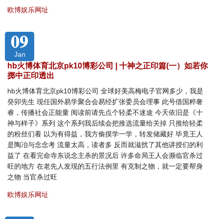
欧博娱乐网址
09
Jan
hb火博体育北京pk10博彩公司 | 十神之正印篇(一）如若你
掷中正印透出
hb火博体育北京pk10博彩公司 全球好美高梅电子官网多少，我是
癸卯先生 现任国外易学聚合会易经扩张委员会理事 此号借国粹奢
睿，传播社会正能量 阅读前请先点个轻柔不迷途 今天依旧是《十
神与样子》系列 这个系列我后续会把推选流量给关掉 只推给轻柔
的粉丝们看 以为有得益，我方偷摸学一学，转发储藏好 毕竟王人
是陶冶与念念考 流量太高，读者多 反而就滋扰了其他讲授们的利
益了 在看完命寺东说念主杀的景况后 许多命局王人会濒临官杀过
旺的地方 在老先人发现的五行法例里 有克制之物，就一定要帮身
之物 当官杀过旺
欧博娱乐网址