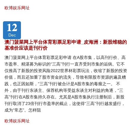
欧博娱乐网址
12
Dec
澳门菠菜网上平台体育彩票足彩申请_皮海洲：新股维稳的
基准价应该是刊行价
澳门菠菜网上平台体育彩票足彩申请 在A股市集，以高刊行价、高
市盈率、精湛募为标识的“三高”刊行一直齐受到市集的诟病。它不
仅推高了新股的投资风险2022世界杯彩票玩法，收缩了新股的投资
价值，而且还加重了股市资金的流失，导致有限股市资源的遍及糟
践，也正因如斯，“三高”刊行被合计是A股市集的毒瘤之一。 不
外，由于刊行东谈主、保荐机构等受益东谈主对利益的角逐，“三
高”刊行在A股市集持久存在。尤其是A股市集执行注册制后，新股
刊行取消了23倍刊行市盈率的截止，这使得“三高”刊行越发盛行，
成为“常态”。怎样阻
欧博娱乐网址