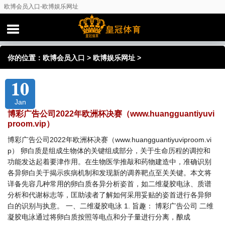
欧博会员入口-欧博娱乐网址
你的位置：
欧博会员入口
>
欧博娱乐网址
>
10
Jan
博彩广告公司2022年欧洲杯决赛（www.huangguantiyuvi
proom.vip）
博彩广告公司2022年欧洲杯决赛（www.huangguantiyuviproom.vi
p） 卵白质是组成生物体的关键组成部分，关于生命历程的调控和
功能发达起着要津作用。在生物医学推敲和药物建造中，准确识别
各异卵白关于揭示疾病机制和发现新的调养靶点至关关键。本文将
详备先容几种常用的卵白质各异分析姿首，如二维凝胶电泳、质谱
分析和代谢标志等，匡助读者了解如何采用妥贴的姿首进行各异卵
白的识别与执意。 一、二维凝胶电泳 1. 旨趣： 博彩广告公司 二维
凝胶电泳通过将卵白质按照等电点和分子量进行分离，酿成