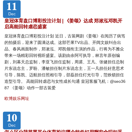
11
Dec
皇冠体育盘口博彩投注计划 | 《姜颂》达成 郑湫泓邓凯开
启高能回转虐恋盛宴
皇冠体育盘口博彩投注计划 近日，古装网剧《姜颂》在阅历了病笃
的拍摄后，迎来了圆满达成。这部芒果TV出品、开阔文娱纠合出
品、春风画面制作，郑湫泓、邓凯领衔主演的作品，行将为不雅众
带来一场精彩回转视听盛宴。该剧由余阿可执导，林言年原创编
剧，刘幕天总监制，李亚飞担任监制，周裘、王凡、张健担任总制
片东说念主，罗盼、潘敏担任制片东说念主，王一凡担任好意思术
引导，陈凯、迈航担任照相引导，邵磊担任灯光引导，范铁锁担任
造型引导。 高能回转虐恋与女性成长勾通 皇冠客服飞机：@seo36
87 《姜颂》动作一部古装爱
欧博娱乐网址
10
Dec