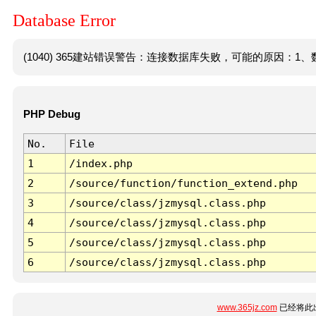
Database Error
(1040) 365建站错误警告：连接数据库失败，可能的原因：1、数
PHP Debug
No.
File
1
/index.php
2
/source/function/function_extend.php
3
/source/class/jzmysql.class.php
4
/source/class/jzmysql.class.php
5
/source/class/jzmysql.class.php
6
/source/class/jzmysql.class.php
www.365jz.com
已经将此