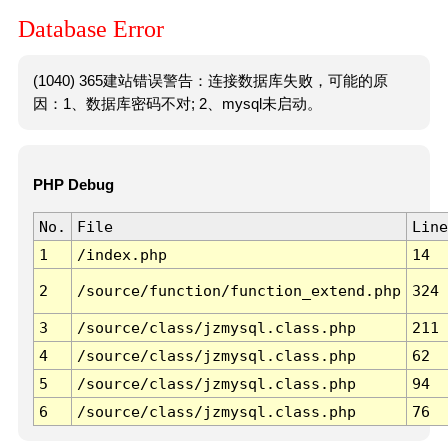
Database Error
(1040) 365建站错误警告：连接数据库失败，可能的原
因：1、数据库密码不对; 2、mysql未启动。
PHP Debug
No.
File
Line
1
/index.php
14
2
/source/function/function_extend.php
324
3
/source/class/jzmysql.class.php
211
4
/source/class/jzmysql.class.php
62
5
/source/class/jzmysql.class.php
94
6
/source/class/jzmysql.class.php
76