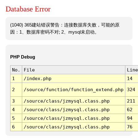
Database Error
(1040) 365建站错误警告：连接数据库失败，可能的原
因：1、数据库密码不对; 2、mysql未启动。
PHP Debug
No.
File
Line
1
/index.php
14
2
/source/function/function_extend.php
324
3
/source/class/jzmysql.class.php
211
4
/source/class/jzmysql.class.php
62
5
/source/class/jzmysql.class.php
94
6
/source/class/jzmysql.class.php
76