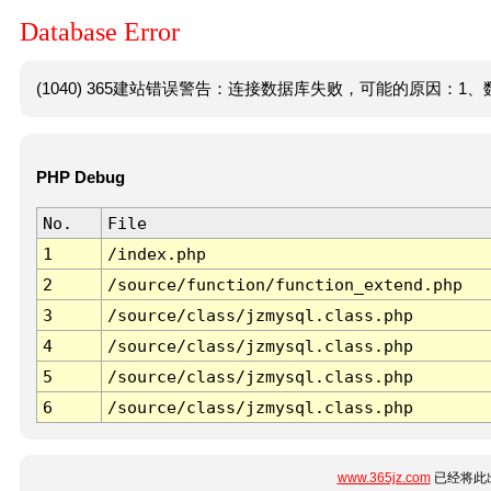
Database Error
(1040) 365建站错误警告：连接数据库失败，可能的原因：1、数
PHP Debug
No.
File
1
/index.php
2
/source/function/function_extend.php
3
/source/class/jzmysql.class.php
4
/source/class/jzmysql.class.php
5
/source/class/jzmysql.class.php
6
/source/class/jzmysql.class.php
www.365jz.com
已经将此