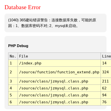
Database Error
(1040) 365建站错误警告：连接数据库失败，可能的原
因：1、数据库密码不对; 2、mysql未启动。
PHP Debug
No.
File
Line
1
/index.php
14
2
/source/function/function_extend.php
324
3
/source/class/jzmysql.class.php
211
4
/source/class/jzmysql.class.php
62
5
/source/class/jzmysql.class.php
94
6
/source/class/jzmysql.class.php
76