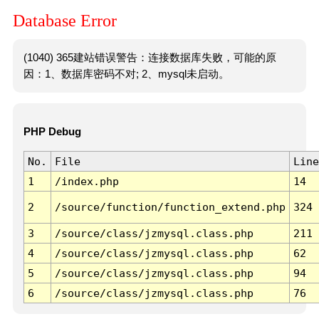
Database Error
(1040) 365建站错误警告：连接数据库失败，可能的原
因：1、数据库密码不对; 2、mysql未启动。
PHP Debug
No.
File
Line
1
/index.php
14
2
/source/function/function_extend.php
324
3
/source/class/jzmysql.class.php
211
4
/source/class/jzmysql.class.php
62
5
/source/class/jzmysql.class.php
94
6
/source/class/jzmysql.class.php
76