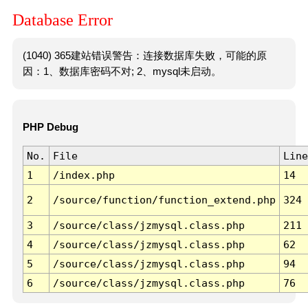
Database Error
(1040) 365建站错误警告：连接数据库失败，可能的原
因：1、数据库密码不对; 2、mysql未启动。
PHP Debug
No.
File
Line
1
/index.php
14
2
/source/function/function_extend.php
324
3
/source/class/jzmysql.class.php
211
4
/source/class/jzmysql.class.php
62
5
/source/class/jzmysql.class.php
94
6
/source/class/jzmysql.class.php
76