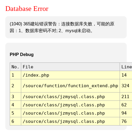
Database Error
(1040) 365建站错误警告：连接数据库失败，可能的原
因：1、数据库密码不对; 2、mysql未启动。
PHP Debug
No.
File
Line
1
/index.php
14
2
/source/function/function_extend.php
324
3
/source/class/jzmysql.class.php
211
4
/source/class/jzmysql.class.php
62
5
/source/class/jzmysql.class.php
94
6
/source/class/jzmysql.class.php
76