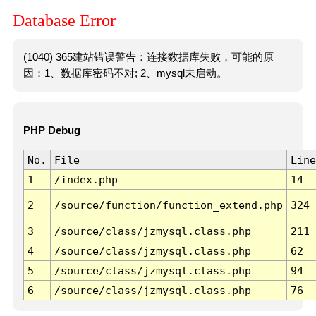
Database Error
(1040) 365建站错误警告：连接数据库失败，可能的原
因：1、数据库密码不对; 2、mysql未启动。
PHP Debug
No.
File
Line
1
/index.php
14
2
/source/function/function_extend.php
324
3
/source/class/jzmysql.class.php
211
4
/source/class/jzmysql.class.php
62
5
/source/class/jzmysql.class.php
94
6
/source/class/jzmysql.class.php
76