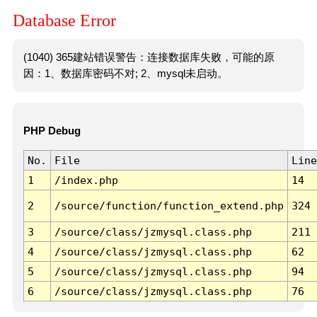
Database Error
(1040) 365建站错误警告：连接数据库失败，可能的原
因：1、数据库密码不对; 2、mysql未启动。
PHP Debug
No.
File
Line
1
/index.php
14
2
/source/function/function_extend.php
324
3
/source/class/jzmysql.class.php
211
4
/source/class/jzmysql.class.php
62
5
/source/class/jzmysql.class.php
94
6
/source/class/jzmysql.class.php
76