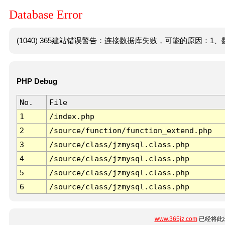
Database Error
(1040) 365建站错误警告：连接数据库失败，可能的原因：1、数
PHP Debug
No.
File
1
/index.php
2
/source/function/function_extend.php
3
/source/class/jzmysql.class.php
4
/source/class/jzmysql.class.php
5
/source/class/jzmysql.class.php
6
/source/class/jzmysql.class.php
www.365jz.com
已经将此