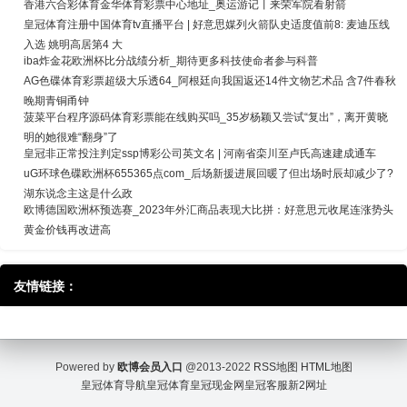
香港六合彩体育金华体育彩票中心地址_奥运游记丨来荣军院看射箭
皇冠体育注册中国体育tv直播平台 | 好意思媒列火箭队史适度值前8: 麦迪压线
入选 姚明高居第4 大
iba炸金花欧洲杯比分战绩分析_期待更多科技使命者参与科普
AG色碟体育彩票超级大乐透64_阿根廷向我国返还14件文物艺术品 含7件春秋
晚期青铜甬钟
菠菜平台程序源码体育彩票能在线购买吗_35岁杨颖又尝试“复出”，离开黄晓
明的她很难“翻身”了
皇冠非正常投注判定ssp博彩公司英文名 | 河南省栾川至卢氏高速建成通车
uG环球色碟欧洲杯655365点com_后场新援进展回暖了但出场时辰却减少了?
湖东说念主这是什么政
欧博德国欧洲杯预选赛_2023年外汇商品表现大比拼：好意思元收尾连涨势头
黄金价钱再改进高
友情链接：
Powered by
欧博会员入口
@2013-2022
RSS地图
HTML地图
皇冠体育导航
皇冠体育
皇冠现金网
皇冠客服
新2网址