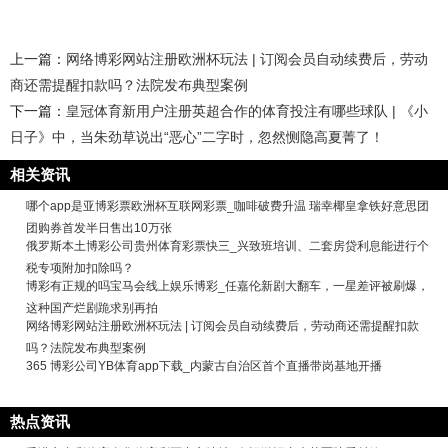
上一篇：
网络博彩网站注册欧洲杯玩法 | 订阅会员自动续费后，劳动
商还需提醒扣款吗？法院发布典型案例
下一篇：
皇冠体育新用户注册英超合作的体育投注有哪些球队 | 《小
日子》中，当朱劲草说出“恶心”二字时，忽然恻隐高夏菁了！
相关资讯
哪个app是亚博彩票欧洲杯互联网彩票_咖啡破费升温 瑞幸椰皇拿铁好意思团
团购券首发半日售出10万张
俄罗斯本土博彩公司贵州体育彩票快三_兴致班培训、二套房贷利息能进行个
税专项附加扣除吗？
博彩有正规的吗宝马会线上娱乐博彩_任嘉伦新剧大翻车，一星差评被刷爆，
这种国产烂剧跪求别再拍
网络博彩网站注册欧洲杯玩法 | 订阅会员自动续费后，劳动商还需提醒扣款
吗？法院发布典型案例
365 博彩公司YB体育app下载_内蒙古自治区首个直播带岗基地开播
热点资讯