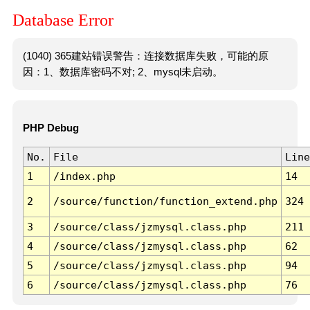
Database Error
(1040) 365建站错误警告：连接数据库失败，可能的原
因：1、数据库密码不对; 2、mysql未启动。
PHP Debug
No.
File
Line
1
/index.php
14
2
/source/function/function_extend.php
324
3
/source/class/jzmysql.class.php
211
4
/source/class/jzmysql.class.php
62
5
/source/class/jzmysql.class.php
94
6
/source/class/jzmysql.class.php
76