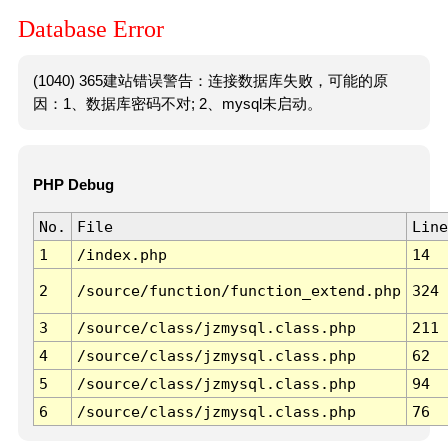
Database Error
(1040) 365建站错误警告：连接数据库失败，可能的原
因：1、数据库密码不对; 2、mysql未启动。
PHP Debug
No.
File
Line
1
/index.php
14
2
/source/function/function_extend.php
324
3
/source/class/jzmysql.class.php
211
4
/source/class/jzmysql.class.php
62
5
/source/class/jzmysql.class.php
94
6
/source/class/jzmysql.class.php
76