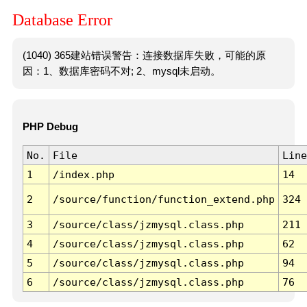
Database Error
(1040) 365建站错误警告：连接数据库失败，可能的原
因：1、数据库密码不对; 2、mysql未启动。
PHP Debug
No.
File
Line
1
/index.php
14
2
/source/function/function_extend.php
324
3
/source/class/jzmysql.class.php
211
4
/source/class/jzmysql.class.php
62
5
/source/class/jzmysql.class.php
94
6
/source/class/jzmysql.class.php
76