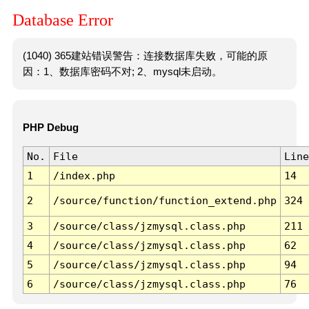
Database Error
(1040) 365建站错误警告：连接数据库失败，可能的原
因：1、数据库密码不对; 2、mysql未启动。
PHP Debug
No.
File
Line
1
/index.php
14
2
/source/function/function_extend.php
324
3
/source/class/jzmysql.class.php
211
4
/source/class/jzmysql.class.php
62
5
/source/class/jzmysql.class.php
94
6
/source/class/jzmysql.class.php
76