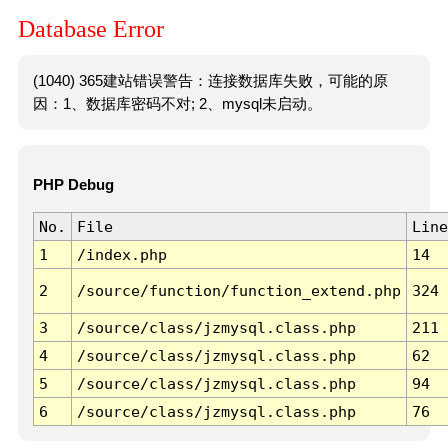
Database Error
(1040) 365建站错误警告：连接数据库失败，可能的原
因：1、数据库密码不对; 2、mysql未启动。
PHP Debug
No.
File
Line
1
/index.php
14
2
/source/function/function_extend.php
324
3
/source/class/jzmysql.class.php
211
4
/source/class/jzmysql.class.php
62
5
/source/class/jzmysql.class.php
94
6
/source/class/jzmysql.class.php
76