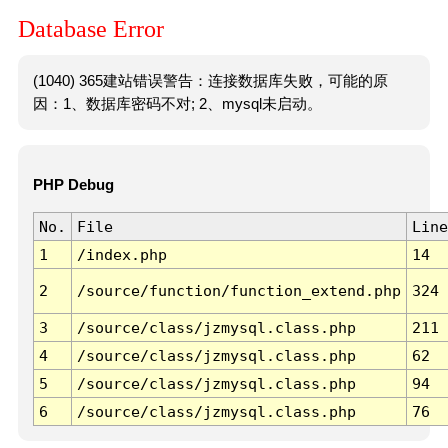
Database Error
(1040) 365建站错误警告：连接数据库失败，可能的原
因：1、数据库密码不对; 2、mysql未启动。
PHP Debug
No.
File
Line
1
/index.php
14
2
/source/function/function_extend.php
324
3
/source/class/jzmysql.class.php
211
4
/source/class/jzmysql.class.php
62
5
/source/class/jzmysql.class.php
94
6
/source/class/jzmysql.class.php
76