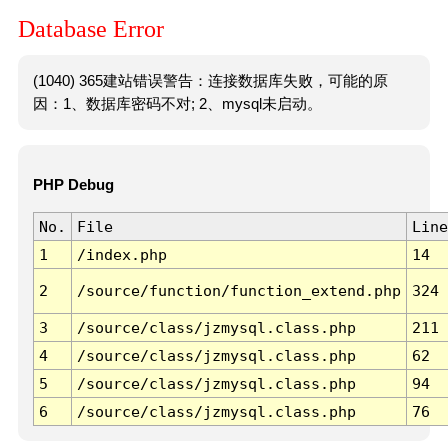
Database Error
(1040) 365建站错误警告：连接数据库失败，可能的原
因：1、数据库密码不对; 2、mysql未启动。
PHP Debug
No.
File
Line
1
/index.php
14
2
/source/function/function_extend.php
324
3
/source/class/jzmysql.class.php
211
4
/source/class/jzmysql.class.php
62
5
/source/class/jzmysql.class.php
94
6
/source/class/jzmysql.class.php
76