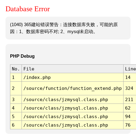
Database Error
(1040) 365建站错误警告：连接数据库失败，可能的原
因：1、数据库密码不对; 2、mysql未启动。
PHP Debug
No.
File
Line
1
/index.php
14
2
/source/function/function_extend.php
324
3
/source/class/jzmysql.class.php
211
4
/source/class/jzmysql.class.php
62
5
/source/class/jzmysql.class.php
94
6
/source/class/jzmysql.class.php
76