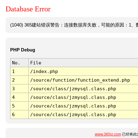
Database Error
(1040) 365建站错误警告：连接数据库失败，可能的原因：1、数
PHP Debug
No.
File
1
/index.php
2
/source/function/function_extend.php
3
/source/class/jzmysql.class.php
4
/source/class/jzmysql.class.php
5
/source/class/jzmysql.class.php
6
/source/class/jzmysql.class.php
www.365jz.com
已经将此