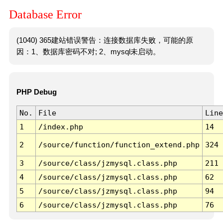
Database Error
(1040) 365建站错误警告：连接数据库失败，可能的原
因：1、数据库密码不对; 2、mysql未启动。
PHP Debug
No.
File
Line
1
/index.php
14
2
/source/function/function_extend.php
324
3
/source/class/jzmysql.class.php
211
4
/source/class/jzmysql.class.php
62
5
/source/class/jzmysql.class.php
94
6
/source/class/jzmysql.class.php
76