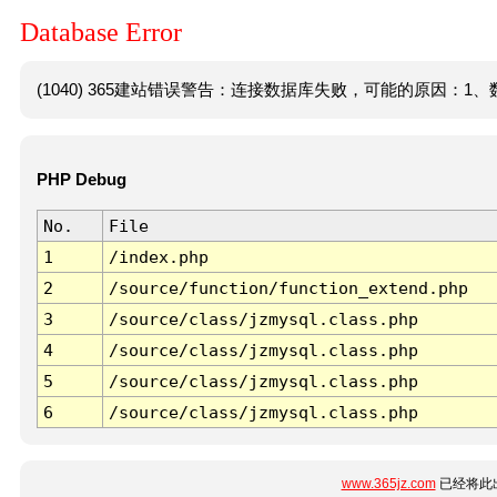
Database Error
(1040) 365建站错误警告：连接数据库失败，可能的原因：1、数
PHP Debug
No.
File
1
/index.php
2
/source/function/function_extend.php
3
/source/class/jzmysql.class.php
4
/source/class/jzmysql.class.php
5
/source/class/jzmysql.class.php
6
/source/class/jzmysql.class.php
www.365jz.com
已经将此