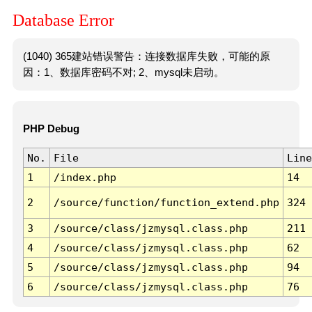
Database Error
(1040) 365建站错误警告：连接数据库失败，可能的原
因：1、数据库密码不对; 2、mysql未启动。
PHP Debug
No.
File
Line
1
/index.php
14
2
/source/function/function_extend.php
324
3
/source/class/jzmysql.class.php
211
4
/source/class/jzmysql.class.php
62
5
/source/class/jzmysql.class.php
94
6
/source/class/jzmysql.class.php
76