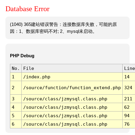
Database Error
(1040) 365建站错误警告：连接数据库失败，可能的原
因：1、数据库密码不对; 2、mysql未启动。
PHP Debug
No.
File
Line
1
/index.php
14
2
/source/function/function_extend.php
324
3
/source/class/jzmysql.class.php
211
4
/source/class/jzmysql.class.php
62
5
/source/class/jzmysql.class.php
94
6
/source/class/jzmysql.class.php
76