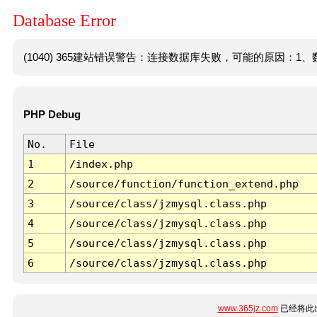
Database Error
(1040) 365建站错误警告：连接数据库失败，可能的原因：1、数
PHP Debug
No.
File
1
/index.php
2
/source/function/function_extend.php
3
/source/class/jzmysql.class.php
4
/source/class/jzmysql.class.php
5
/source/class/jzmysql.class.php
6
/source/class/jzmysql.class.php
www.365jz.com
已经将此