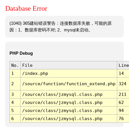
Database Error
(1040) 365建站错误警告：连接数据库失败，可能的原
因：1、数据库密码不对; 2、mysql未启动。
PHP Debug
No.
File
Line
1
/index.php
14
2
/source/function/function_extend.php
324
3
/source/class/jzmysql.class.php
211
4
/source/class/jzmysql.class.php
62
5
/source/class/jzmysql.class.php
94
6
/source/class/jzmysql.class.php
76