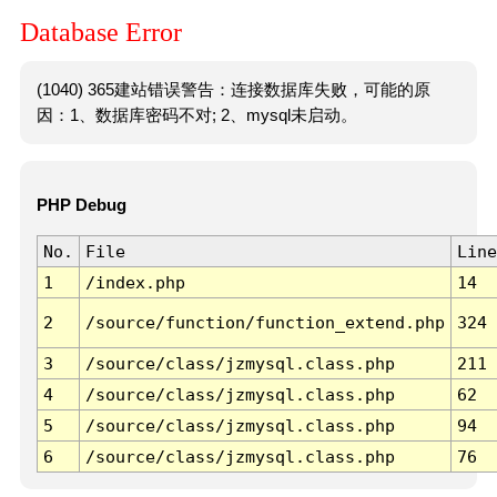
Database Error
(1040) 365建站错误警告：连接数据库失败，可能的原
因：1、数据库密码不对; 2、mysql未启动。
PHP Debug
No.
File
Line
1
/index.php
14
2
/source/function/function_extend.php
324
3
/source/class/jzmysql.class.php
211
4
/source/class/jzmysql.class.php
62
5
/source/class/jzmysql.class.php
94
6
/source/class/jzmysql.class.php
76